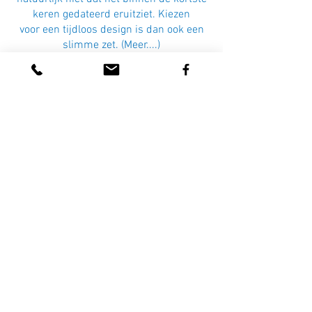
keren gedateerd eruitziet. Kiezen
voor een tijdloos design is dan ook een
slimme zet. (Meer....)
Kunststof kozijnen voor een optimale
isolatie en veiligheid.
Kies je voor kunststof kozijnen, dan
geniet je niet alleen een uitstekende
thermische en akoestische isolatie,
maar ook diverse andere voordelen. Zo
zijn kozijnen in kunststof bijzonder goed
beveiligd tegen inbraak. (Meer....)