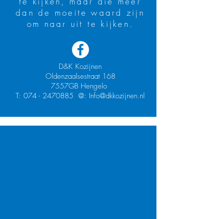
te kijken, maar die meer
dan de moeite waard zijn
om naar uit te kijken.
D&K Kozijnen
Oldenzaalsestraat 168
7557GB Hengelo
T:
074 - 2470885
@:
Info@dkkozijnen.nl