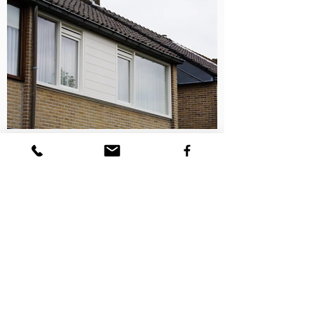
D&K Kozijnen
Oldenzaalsestraat 168 7557GB
Hengelo
T:
074 - 2470885
@
:
Info@dkkozijnen.nl